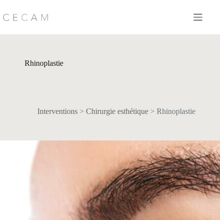
Passer
au
contenu
Rhinoplastie
Interventions
>
Chirurgie esthétique
>
Rhinoplastie