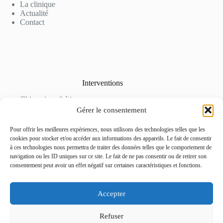
La clinique
Actualité
Contact
Interventions
Chirurgie esthétique
Soins en médecine esthétique
Gérer le consentement
Epilation Laser et détatouage
Tarifs
Pour offrir les meilleures expériences, nous utilisons des technologies telles que les
Galerie Photo
cookies pour stocker et/ou accéder aux informations des appareils. Le fait de consentir
à ces technologies nous permettra de traiter des données telles que le comportement de
navigation ou les ID uniques sur ce site. Le fait de ne pas consentir ou de retirer son
consentement peut avoir un effet négatif sur certaines caractéristiques et fonctions.
Accepter
Nous contacter
Centre de consultations
Refuser
80 Allée des Ormes, 06250 Mougins – FRANCE