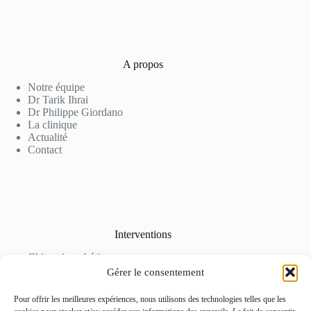
A propos
Notre équipe
Dr Tarik Ihrai
Dr Philippe Giordano
La clinique
Actualité
Contact
Interventions
Chirurgie esthétique
Soins en médecine esthétique
Gérer le consentement
Epilation Laser et détatouage
Tarifs
Pour offrir les meilleures expériences, nous utilisons des technologies telles que les
Galerie Photo